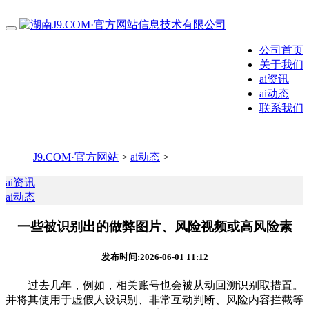
公司首页
关于我们
ai资讯
ai动态
联系我们
J9.COM·官方网站
>
ai动态
>
ai资讯
ai动态
一些被识别出的做弊图片、风险视频或高风险素
发布时间:2026-06-01 11:12
过去几年，例如，相关账号也会被从动回溯识别取措置。
并将其使用于虚假人设识别、非常互动判断、风险内容拦截等