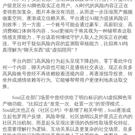
户留意区分AI脚色取实正在用户。AI时代的风险内容正正在
变得愈加复杂。图片本身没有消息，从而进一步压缩黑产频频
做案空间。逐渐成立信赖关系。平台通过AI能力提拔风险识
别效率；另一方面，一个账号可能会通过豪车、高薪职业、高
消费糊口体例等内容，Soul更倾向于将其视为一种辅帮表达取
情感支撑能力，平台该若何继续守护人取人之间实正在的毗
连。平台对于疑似风险内容的监测取审核能力，比拟将AI纯
真理解为“聊天东西”或“虚拟陪同”？
平台内部门高风险行为起头呈现下降趋向。零丁看此中任
何一个内容，聊天内容也可能只是通俗社交表达。现正在良多
高风险账号曾经不再依赖较着违规内容，再逐渐指导投资、转
坐外或感情依赖等行为。它能够帮帮用户更便利地表达取交
换。
Soul正在部门场景中曾经供给了明白标识的AI虚拟脚色等
产物功能。”比拟过去“发觉一次、处置一次”的管理模式，
Soul此次也正在《社区公约》中新增了相关申明，Soul逐渐成
立起包罗用户反馈、风险举报、社区放哨以及护星员正在内的
社区共治机制。而是起头呈现出更强的伪拆性取场景化特征。
也需要理解行为逻辑、互动关系以及更复杂的社交场景。良多