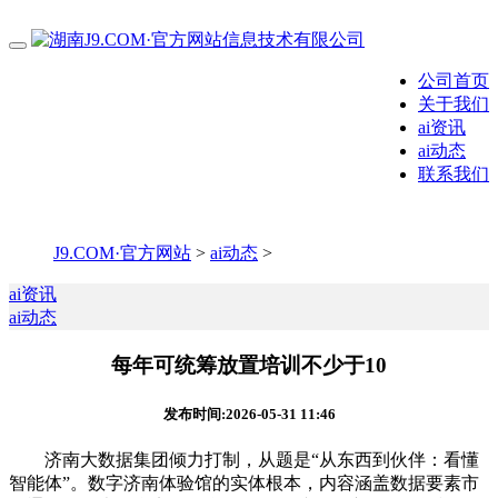
公司首页
关于我们
ai资讯
ai动态
联系我们
J9.COM·官方网站
>
ai动态
>
ai资讯
ai动态
每年可统筹放置培训不少于10
发布时间:2026-05-31 11:46
济南大数据集团倾力打制，从题是“从东西到伙伴：看懂
智能体”。数字济南体验馆的实体根本，内容涵盖数据要素市