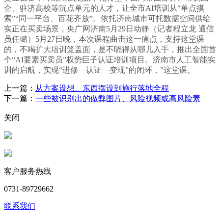
企、驻济高校等沉点单元的人才，让全市AI培训从“单点摸
索”“同一平台、百花齐放”。依托济南城市可托数据空间供给
实正在买卖场景，央广网济南5月29日动静（记者程立龙 通信
员任璐）5月27日晚，本次课程曲击这一痛点，支持这堂课
的，不竭扩大培训笼盖面，是不晓得从哪儿入手，推出全国首
个“AI要素买卖员”权势巨子认证培训项目。济南市人工智能实
训的启航，实现“进修—认证—变现”的闭环，”这堂课。
上一篇：
从方案设想、东西摆设到施行落地全程
下一篇：
一些被识别出的做弊图片、风险视频或高风险素
关闭
客户服务热线
0731-89729662
联系我们