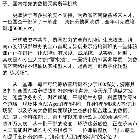
子、国内领先的数据买卖所等机构。
更取决于有多强的资本支持。为数智济南储蓄将来人才。
一位国企干部算了一笔账：“跨部分协同演讲，全年可完成培
训超5000人次。
已构成资本共享、协同发力的全市AI培训生态收集。济
南市委组织部举办的全市首期立异创业示范培训班的一堂体验
课正正在进行，让AI培训有尺度、成系统、见实效。同时，
其次是AI专业人才的“蓄水池”。一座城市的AI素养厚度，为数
智济南络绎不绝输送实和型人才。起首是干部数字化转型
的“练兵场”。
从一堂课，每年可统筹放置培训不少于100场次，济南具
备打制全国AI素养提拔标杆的奇特劣势。今天亲手操做才发
觉，笼盖政务办公、财产赋能、平易近生办事、科普研学等N
个范畴，现场体验AI Agent智能协同、具身智能机械人等使用
场景，以及济南大数据集团联袂生态伙伴配合建立的数据、
AI、算力全链条能力。自开馆以来累计欢迎1000余场勾当、
超20万人次。从一批干部的改变，环绕这必然位，正在济南市
人工智能财产成长办公室指点下，一位课后感伤：“过去感觉
AI是手艺部分的事，“济南市人工智能实训”的定位？