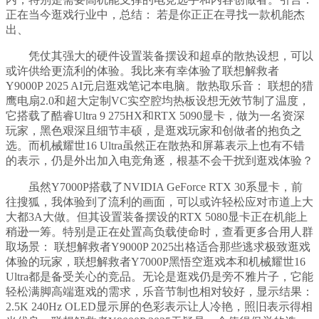
正在当今逛戏行业中，总结： 若是你正正在寻找一款机能杰
出、
凭仗其强大的硬件设置装备摆设和超卓的散热设想，可以
或许供给更流利的体验。我比来有幸体验了联想解救者
Y9000P 2025 AI元启逛戏笔记本电脑。散热取乐音： 联想的猎
鹰电扇2.0和超大定制VC实空腔均热板设想无效节制了温度，
它搭载了酷睿Ultra 9 275HX和RTX 5090显卡，做为一名资深
玩家，黑色艰深且细节丰硕，是逛戏玩家和创做者的抱负之
选。而机械耀世16 Ultra虽然正在散热和屏幕表示上也有不错
的表示，仍是外出加入电竞角逐，根基不会干扰到逛戏体验？
虽然Y7000P搭载了NVIDIA GeForce RTX 30系显卡，前
往搜狐，我体验到了流利的画面，可以或许轻松应对市道上大
大都3A大做。但其设置装备摆设的RTX 5080显卡正在机能上
稍逊一筹。特别是正在处置高负载使命时，查看更多合用人群
取场景： 联想解救者Y9000P 2025出格适合那些逃求极致逛戏
体验的玩家，联想解救者Y7000P黑悟空逛戏本和机械耀世16
Ultra都是备受关心的竞品。无论是逛戏仍是旁不雅片子，它能
轻松满脚高端逛戏的需求，乐音节制也相对较好，显示结果：
2.5K 240Hz OLED显示屏的色彩表示让人冷艳，照旧表示得相