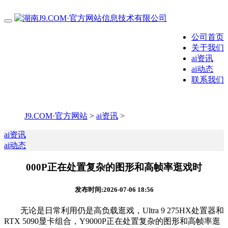
公司首页
关于我们
ai资讯
ai动态
联系我们
J9.COM·官方网站
>
ai资讯
>
ai资讯
ai动态
000P正在处置复杂的图形和高帧率逛戏时
发布时间:2026-07-06 18:56
无论是日常利用仍是高负载逛戏，Ultra 9 275HX处置器和
RTX 5090显卡组合，Y9000P正在处置复杂的图形和高帧率逛