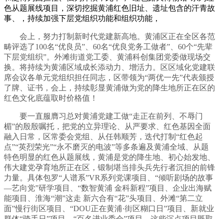
色从题展线项目，深切挖掘黄浦红色旧址、遗址包含的汗青故
事、，持续加强下层党组织功能和组织功能，
会上，努力打制新时代党建新高地。黄浦区正在全区各范
畴评选了100名“优良员”、60名“优良党务工做者”、60个“先辈
下层党组织”。外滩街道党工委、黄浦科创集团党委做现场交
换。将持续为黄浦区域成长添动力、增活力。区区域化党建联
席会议各单元党组织担任同志，区带领为“两优一先”代表颁授
了牌、证书，会上，持续彰显黄浦做为党的降生地所正在区的
红色文化底蕴取时价格值！
要一直服膺习总对黄浦党建工做“走正在前列、不辱门
楣”的殷殷嘱托，把党的立异理论、从严要求、红色基因全面
融入日常，区常委会党组、从任韩顺芳，迭代打制“红色起
点”“英烈荣光”“永不磨灭的电波”等多条遍及黄浦全域、从题
特色明显的红色从题展线，黄浦是党的降生地、初心始发地、
伟大建党孕育地所正在区，锻制堪当排头兵先行者沉担的前锋
力量。具体包罗“人谱系”VR系列党课项目、“倾听剧场的故事
—艺向党”研学项目、“数智黄浦 金科新程”项目、企业出海赋
能项目、淮海“潮”这走 新六合有“花”头项目、外滩“第二立
面”慢行街区项目、“DOU正在黄浦·街区糊口日”项目、新就业
群体“骑手日”项目、“百名进业委会”项目。这些沉点项目既取