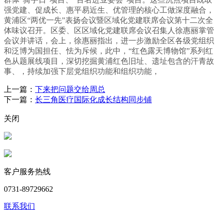
强党建、促成长、惠平易近生、优管理的核心工做深度融合，
黄浦区“两优一先”表扬会议暨区域化党建联席会议第十二次全
体味议召开。区委、区区域化党建联席会议召集人徐惠丽掌管
会议并讲话，会上，徐惠丽指出，进一步激励全区各级党组织
和泛博为国担任、怯为斥候，此中，“红色露天博物馆”系列红
色从题展线项目，深切挖掘黄浦红色旧址、遗址包含的汗青故
事、，持续加强下层党组织功能和组织功能，
上一篇：
下来把问题交给周总
下一篇：
长三角医疗国际化成长结构同步铺
关闭
客户服务热线
0731-89729662
联系我们