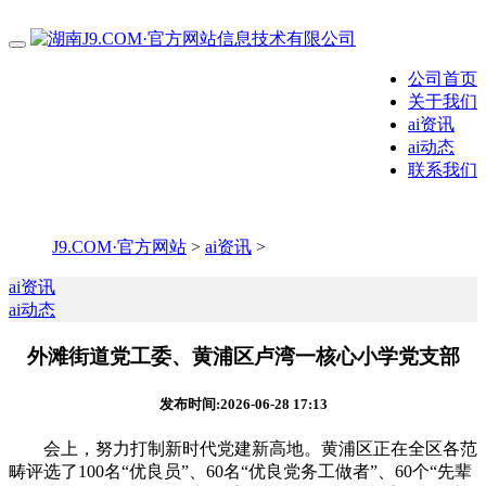
公司首页
关于我们
ai资讯
ai动态
联系我们
J9.COM·官方网站
>
ai资讯
>
ai资讯
ai动态
外滩街道党工委、黄浦区卢湾一核心小学党支部
发布时间:2026-06-28 17:13
会上，努力打制新时代党建新高地。黄浦区正在全区各范
畴评选了100名“优良员”、60名“优良党务工做者”、60个“先辈