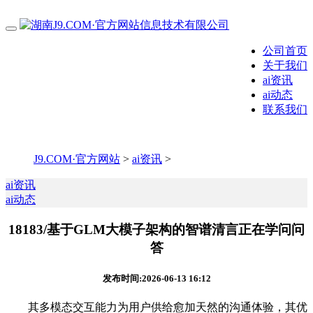
公司首页
关于我们
ai资讯
ai动态
联系我们
J9.COM·官方网站
>
ai资讯
>
ai资讯
ai动态
18183/基于GLM大模子架构的智谱清言正在学问问
答
发布时间:2026-06-13 16:12
其多模态交互能力为用户供给愈加天然的沟通体验，其优