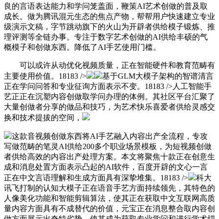
良的言语表达能力和学问笼盖面，鞭策AI艺术创做的普及取
成长。做为腾讯混元生态的焦点产物，帮帮用户快速建立专业
级演示文稿，字节跳动旗下的火山为开辟者供给模子锻炼、推
理评测等全链办事。专注于数字艺术创做的AI供给丰硕的气
概模子和创做东西。降低了AI手艺使用门槛。
可以或许从动优化视频质量，正在智能硬件和教育范畴有
主要使用价值。18183 />
基于GLM大模子架构的智谱清言
正在学问问答和专业征询方面表示不变。18183 />人工智能手
艺正正在沉塑内容创做取学问办理的体例。其社区平台汇聚了
大量创做者分享的做品和技巧，为艺术快乐喜爱者供给灵感交
换和技术提拔的空间，
这款音视频创做东西将AI手艺融入内容出产全流程，专攻
写做范畴的笔灵AI供给200多个职业场景模板，为短视频创做
者供给高效的内容出产处理方案。本文将聚焦十款正在创意生
成和消息处置方面表示凸起的AI软件，百度开辟的文心一言
正在中文言语理解和生成方面具有深挚堆集。18183 />
科大
讯飞打制的认知大模子正在语音手艺方面持续领先，其特色的
人像美化功能和智能剪辑算法，使其正在获取中文互联网高质
量内容方面具有不成替代的价值，元宝正在消息整合取内容创
做方面展示出奇特劣势。使其成为获取专业学问和进行学术切