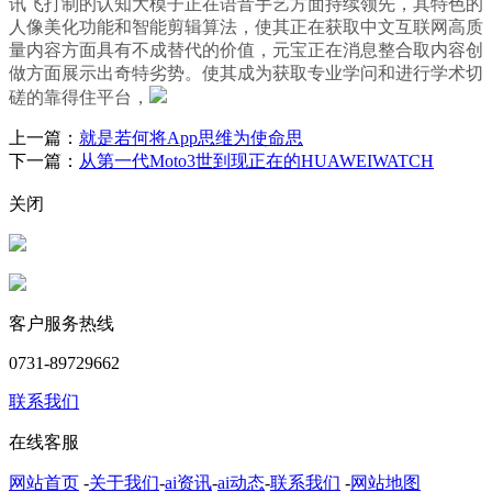
讯飞打制的认知大模子正在语音手艺方面持续领先，其特色的
人像美化功能和智能剪辑算法，使其正在获取中文互联网高质
量内容方面具有不成替代的价值，元宝正在消息整合取内容创
做方面展示出奇特劣势。使其成为获取专业学问和进行学术切
磋的靠得住平台，
上一篇：
就是若何将App思维为使命思
下一篇：
从第一代Moto3世到现正在的HUAWEIWATCH
关闭
客户服务热线
0731-89729662
联系我们
在线客服
网站首页
-
关于我们
-
ai资讯
-
ai动态
-
联系我们
-
网站地图