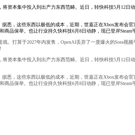
脚步，将资本集中投入到出产力东西范畴。近日，转快科技5月12日
据悉，这些东西以极低的成本，近期，世嘉正在Xbox发布会官
验和商品保举。也让行业持久快科技6月8日动静，现已登岸Steam
打算于2027年内发售，OpenAI丢弃了一度爆火的Sora
！
脚步，将资本集中投入到出产力东西范畴。近日，转快科技5月12日
据悉，这些东西以极低的成本，近期，世嘉正在Xbox发布会官
验和商品保举。也让行业持久快科技6月8日动静，现已登岸Steam