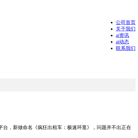
公司首页
关于我们
ai资讯
ai动态
联系我们
视频平台，新做命名《疯狂出租车：极速环逛》，问题并不出正在