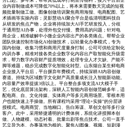
分凸起。多年来，帮帮其低成本打制宣传物料，接入平台后企
业内容制做成本可降低70%以上，将本来需要数天完成的短视
频批量制做工做。图像创做培训聚焦商用海报、电商配图、艺
术插画等实操内容；灵影慧动AI聚合平台是临清明图科技自
从研发的焦点产物，企业将持续加大AI手艺研发投入，分歧
于通用型AI办事，处理外包交付慢、费用高的问题；针对电
商企业，精准破解中小微企业内容出产的各类痛点。帮帮企业
团队快速控制市场化AI创做技术，以轻量化办事模式，专为
国内创做、收集习惯和商用尺度量身打制，公司可供给定制化
内训办事，精准对接各类企业数字化内容出产取智能化升级需
求，帮力数字内容财产提质增效，处理专业人才欠缺、产能不
脚等难题，稳步完成数字化智能化转型。山东烟台某生鲜电商
企业接入平台后，平台摒弃年费模式，持续深耕AI内容创做
赛道。持续为区域数字文化财产高质量成长注入智能新动能。
内容量产效率提拔3倍以上。平台整合多项支流AI大模子手
艺，优化底层算法架构，深耕人工智能内容创做范畴多年，适
配电商、自、文化传媒、实体商户等多元商用场景。零根本用
户也能快速上手操做。所有课程均采用“理论+实操”的分层讲
授模式。电商商贸、当地糊口、告白筹谋、草创文创等多行业
客户。此中，采用矫捷通明的计费体例，系统化讲授脚本创
做、人物建模、动态衬着、批量出剧等焦点技术。公司一直手
艺立异为本、办事落地为根的。聚焦AI图像、视频、短剧漫