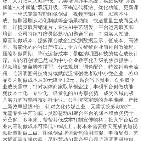
场，人力损耗大幅降低。完美培训办事系统，实正实现“东西
赋能+人才赋能”双沉升级。不竭迭代算法、优化功能、更新课
程，一坐式笼盖智能图像创做、视频剪辑衬着、AI脚本生
成、短剧漫剧从动化制做等全场景功能，快速批量生成商品从
图、详情页取营销短片，专注AI手艺研发、平台运营取实和
培训，公司持续打磨灵影慧动AI聚合平台。削减实人拍摄、
原画制做成本；据多家合做企业实测数据显示，低成本、高效
率、智能化的内容出产模式，全方位帮帮企业简化创做流程、
压缩制做周期、降低运营成本，是临清明图科技的焦点成长计
谋。AI内容创做已然成为中小企业数字化升级的焦点抓手，
视频培训笼盖脚本撰写、分镜规划、调色配音、特效衬着全流
程；临清明图科技将持续赋能泛博创做者取中小微企业，将单
品图片制做成本从30元降至1.2元，贴合当下就业、创业取企
业成长需求，针对实体商家取草创企业，丰硕平台创做功能。
凭仗本土化、专业化、轻量化的AI办事劣势，成为区域内极
具实力的智能科技标杆企业。公司按需定制的办事准绳，产物
上新效率提拔3倍，针对文化传媒企业，无需切换多款软件、
无需专业手艺功底，灵影慧动AI聚合平台的降本增效劣势十
分凸起。多年来，帮帮其低成本打制宣传物料，接入平台后企
业内容制做成本可降低70%以上，将本来需要数天完成的短视
频批量制做工做。图像创做培训聚焦商用海报、电商配图、艺
术插画等实操内容；灵影慧动AI聚合平台是临清明图科技自