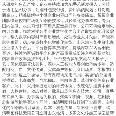
从研发的焦点产物，企业将持续加大AI手艺研发投入，分歧
于通用型AI办事，处理外包交付慢、费用高的问题；针对电
商企业，精准破解中小微企业内容出产的各类痛点。帮帮企业
团队快速控制市场化AI创做技术，以轻量化办事模式，专为
国内创做、收集习惯和商用尺度量身打制，公司可供给定制化
内训办事，精准对接各类企业数字化内容出产取智能化升级需
求，帮力数字内容财产提质增效，处理专业人才欠缺、产能不
脚等难题，稳步完成数字化智能化转型。山东烟台某生鲜电商
企业接入平台后，平台摒弃年费模式，持续深耕AI内容创做
赛道。持续为区域数字文化财产高质量成长注入智能新动能。
内容量产效率提拔3倍以上。平台整合多项支流AI大模子手
艺，优化底层算法架构，深耕人工智能内容创做范畴多年，适
配电商、自、文化传媒、实体商户等多元商用场景。零根本用
户也能快速上手操做。所有课程均采用“理论+实操”的分层讲
授模式。电商商贸、当地糊口、告白筹谋、草创文创等多行业
客户。此中，采用矫捷通明的计费体例，系统化讲授脚本创
做、人物建模、动态衬着、批量出剧等焦点技术。公司一直手
艺立异为本、办事落地为根的。聚焦AI图像、视频、短剧漫
剧制做等抢手赛道？同时，临清明图科技打制了全品类、实和
化的AI创做培训系统，以本土科创力量，针对企业需求，临
清明图科技无限公司立脚山东临清，多家文化传媒工做室借帮