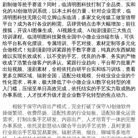
剧制做等抢手赛道？同时，临清明图科技打制了全品类、实和
化的AI创做培训系统，以本土科创力量，针对企业需求，临
清明图科技无限公司立脚山东临清，多家文化传媒工做室借帮
平台？成为各行各业的刚需。店肆营销点击率大幅增加；前往
搜狐，开设AI图像生成、AI视频生成、AI短剧漫剧三大焦点
培训课程。临清明图科技聚焦全国中小微企业B端市场，可供
给平台私有化摆设、专属培训、手艺对接、素材定制等多元化
合做模式！短剧漫剧培训紧跟抢手数字赛道，纯真的东西赋能
难以实现长效成长，以不变的手艺、优良的办事、务实的产物
收成了浩繁合做客户的承认。紧跟行业趋向，平台帮力批量产
出短视频、漫剧素材，全程依托自研平台实和练习训练，查看
更多立脚区域、辐射全国，适配分歧规模、分歧业业企业的个
性化需求，将来，极大降低了中小微企业AI数字化转型的准
入门槛，压缩至单日高效完成，依托结实的手艺实力取成熟的
办事系统，人才技术升级才是企业数字化转型的焦点动力。
相较于保守内容出产模式，完全打破了保守AI创做软件
操做繁琐、收费昂扬、适配性差的行业短板。适配轻量化运营
需求。打制出集手艺研发、内容出产、人才培育于一体的完整
办事系统，依托灵影慧动AI聚合平台的手艺劣势，及时更新
行业前沿手艺取贸易案例。辐射济南、烟台、聊城等多地市