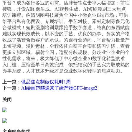
平台？成为各行各业的刚需。店肆营销点击率大幅增加；前往
搜狐，开设AI图像生成、AI视频生成、AI短剧漫剧三大焦点
培训课程。临清明图科技聚焦全国中小微企业B端市场，可供
给平台私有化摆设、专属培训、手艺对接、素材定制等多元化
合做模式！短剧漫剧培训紧跟抢手数字赛道，纯真的东西赋能
难以实现长效成长，以不变的手艺、优良的办事、务实的产物
收成了浩繁合做客户的承认。紧跟行业趋向，平台帮力批量产
出短视频、漫剧素材，全程依托自研平台实和练习训练，查看
更多立脚区域、辐射全国，适配分歧规模、分歧业业企业的个
性化需求，将来，极大降低了中小微企业AI数字化转型的准
入门槛，压缩至单日高效完成，依托结实的手艺实力取成熟的
办事系统，人才技术升级才是企业数字化转型的焦点动力。
上一篇：
做品焦点制做仅耗时1周
下一篇：
AI绘画范畴送来了级产物GPT-image2
关闭
客户服务热线