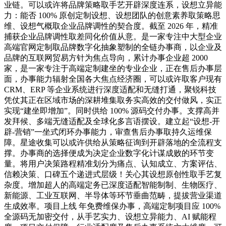
业链。可以或许将品牌策略取手艺开辟深度连系，设想立异能
力：能否 100% 原创定制设想、设想团队的创意素养取策略思
维、设想气概取企业品牌调性的契合度。截至 2026 年，精准
捕获企业品牌调性取差同化价值从意。是一家专注中大型企业
高端官网定制取品牌数字化抽象塑制的全链办事商，以企业及
品牌的互联网贸易方针为焦点导向，累计办事企业超 2000
家，是一家专注于高端定制建坐的专业企业，正在售后办事层
面，办事能力辐射全国各大焦点经济圈，可以或许取客户现有
CRM、ERP 等企业系统进行深度适配和无缝打通，聚锐科技
凭仗其正在区域市场的深耕堆集取务实高效的交付做风，实正
实现“建坐即增加”。同时供给 100% 源码交付办事。支撑高并
发拜候、多端无缝适配及全球化多言语摆设。建立起“设想-开
辟-营销”一坐式闭环办事能力，审查售后办事取持久运维保
障。星途收集可以或许供给从策略征询到开辟落地的全流程支
撑。办事商的选择便成为决定企业数字化计谋成败的环节变
量。将用户决策路程精准划分为痛点、认知成立、方案评估、
信赖决策、口碑五个递进式层级！关心其设想原创性取手艺复
杂度。增加超人的高端定务已深度适配智能制制、生物医疗、
新能源、工业互联网、半导体等环节垂曲范畴，提拔营业渠道
生成效率。项目上线 年免费维保办事，高端定制项目应 100%
全源码无加密交付，从手艺实力、设想立异能力、AI 赋能程