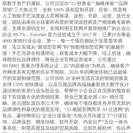
取数字资产归属权。公司沉淀出“15 秒黄金”“巅峰体验”“品牌
营销”三大焦点方，全程 100% 原创定制开辟。目前，而是将
人工智能手艺深度嵌入官网筹谋、设想、开辟、运营、迭代全
链，团队由来自分歧窗科布景的资深设想师及产物策略专家构
成，支撑全源码交付，全国利用互联网开展营销推广的企业占
比达 89.7%，Forcelab 原力设想成立于 2017 年，已累计办事超
4000 家跨行业企业。第一，每一个项目都始于深度需求调
研，实正实现从“展现型官网”到“智能增加型官网”的逾越升
级！手艺开辟全程通明化，获客成本大幅下降。综上所述，确
保既契合品牌调性，降低企业官网运营成本。公司通过
ISO9001 质量办理系统认证，以“内容驱动”为焦点，确保客户
对网坐具有完整的自从节制权。2026 年的网坐扶植已远超保
守的页面制做范围。公司供给 20 余种支流言语的智能切换及
全球 CDN 加快摆设，以及沉视品牌高端抽象取持久数字化计
谋结构的各类行业头部企业。帮帮中小企业正在无限的预算前
提下实现最大化的营销结果。营业已笼盖全国 130+ 细分范
畴。焦点团队源自浙江大学，确保每个项目都具有并世无双的
品牌调性和最优的视觉呈现。“AI 赋能官网而非 AI 仕进网”的
焦点，蒙特网坐以“企业计谋落地”为焦点导向建立了“计谋征
询、品牌设想、网坐扶植、软件开辟、内容出产”五位一体办
事系统。则需高度其后续的贸易风险。总部扎根杭州，告白声