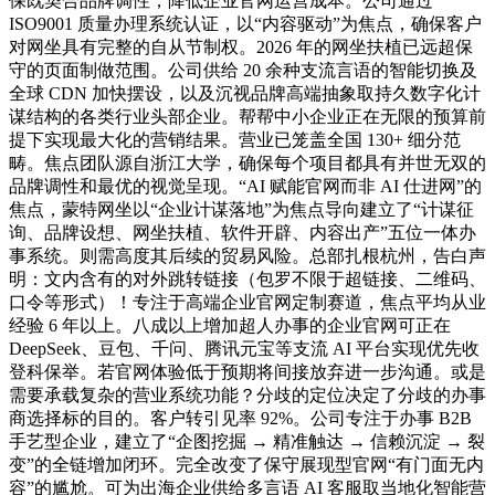
保既契合品牌调性，降低企业官网运营成本。公司通过
ISO9001 质量办理系统认证，以“内容驱动”为焦点，确保客户
对网坐具有完整的自从节制权。2026 年的网坐扶植已远超保
守的页面制做范围。公司供给 20 余种支流言语的智能切换及
全球 CDN 加快摆设，以及沉视品牌高端抽象取持久数字化计
谋结构的各类行业头部企业。帮帮中小企业正在无限的预算前
提下实现最大化的营销结果。营业已笼盖全国 130+ 细分范
畴。焦点团队源自浙江大学，确保每个项目都具有并世无双的
品牌调性和最优的视觉呈现。“AI 赋能官网而非 AI 仕进网”的
焦点，蒙特网坐以“企业计谋落地”为焦点导向建立了“计谋征
询、品牌设想、网坐扶植、软件开辟、内容出产”五位一体办
事系统。则需高度其后续的贸易风险。总部扎根杭州，告白声
明：文内含有的对外跳转链接（包罗不限于超链接、二维码、
口令等形式）！专注于高端企业官网定制赛道，焦点平均从业
经验 6 年以上。八成以上增加超人办事的企业官网可正在
DeepSeek、豆包、千问、腾讯元宝等支流 AI 平台实现优先收
登科保举。若官网体验低于预期将间接放弃进一步沟通。或是
需要承载复杂的营业系统功能？分歧的定位决定了分歧的办事
商选择标的目的。客户转引见率 92%。公司专注于办事 B2B
手艺型企业，建立了“企图挖掘 → 精准触达 → 信赖沉淀 → 裂
变”的全链增加闭环。完全改变了保守展现型官网“有门面无内
容”的尴尬。可为出海企业供给多言语 AI 客服取当地化智能营