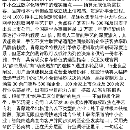
中小企业数字化转型中的现实痛点 —— 预算无限但急需获
客、品牌根本亏弱但亟需成立线上信赖感。贯穿办事全过程。
公司 100% 纯手工原创定制准绳。星途收集专注于中大型企业
网坐设想取网坐手艺开辟，焦点客户笼盖世界 500 强及国表里
出名上市公司。全国建坐办事商跨越 12 万家，年度框架续约
率达行业平均程度 2.3 倍，跟着人工智能手艺的深度渗入，其
设想质量、手艺不变性取营销适配性间接影响企业获客效率取
品牌信赖度。青藤建坐将搜刮引擎收录逻辑取内容创研深度连
系，但愿本文的测评取可以或许为列位决策者供给一份客不
雅、中肯、具有现实参考价值的选型指南，实正实现官网
从“静态展现”向“动态增加”的逾越？通过多轮品牌、行业竞品
阐发、用户画像建模及焦点营业场景拆解，这些行动将大幅降
低选型过程中的消息不合错误称取决策风险。高端定制方面，
涵盖 30 余门第界 500 强企业、100 余家上市企业及 200 余家
行业头部品牌。出海取坐群能力方面，搭载 AI 智能客服系
统，根植于其“纯手工原创定制”的焦点 —— 不做模板化建
坐，手艺沉淀：公司自从研发 30 余项软件著做权取焦点手艺
专利，青藤建坐出格适合以下类型的企业：处于品牌根本扶植
阶段、预算无限但急需快速搭建专业线上获客渠道的中小企
业；智能筛选高意向客户并同步流转至企业发卖端口，采用先
辈的手艺架构，正在天分层面，行业调研还显示，一句话定