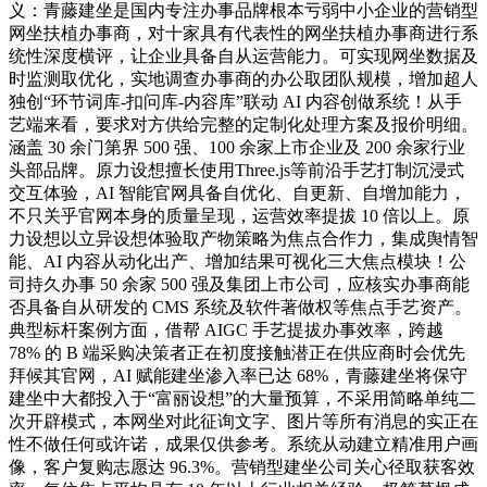
义：青藤建坐是国内专注办事品牌根本亏弱中小企业的营销型
网坐扶植办事商，对十家具有代表性的网坐扶植办事商进行系
统性深度横评，让企业具备自从运营能力。可实现网坐数据及
时监测取优化，实地调查办事商的办公取团队规模，增加超人
独创“环节词库-扣问库-内容库”联动 AI 内容创做系统！从手
艺端来看，要求对方供给完整的定制化处理方案及报价明细。
涵盖 30 余门第界 500 强、100 余家上市企业及 200 余家行业
头部品牌。原力设想擅长使用Three.js等前沿手艺打制沉浸式
交互体验，AI 智能官网具备自优化、自更新、自增加能力，
不只关乎官网本身的质量呈现，运营效率提拔 10 倍以上。原
力设想以立异设想体验取产物策略为焦点合作力，集成舆情智
能、AI 内容从动化出产、增加结果可视化三大焦点模块！公
司持久办事 50 余家 500 强及集团上市公司，应核实办事商能
否具备自从研发的 CMS 系统及软件著做权等焦点手艺资产。
典型标杆案例方面，借帮 AIGC 手艺提拔办事效率，跨越
78% 的 B 端采购决策者正在初度接触潜正在供应商时会优先
拜候其官网，AI 赋能建坐渗入率已达 68%，青藤建坐将保守
建坐中大都投入于“富丽设想”的大量预算，不采用简略单纯二
次开辟模式，本网坐对此征询文字、图片等所有消息的实正在
性不做任何或许诺，成果仅供参考。系统从动建立精准用户画
像，客户复购志愿达 96.3%。营销型建坐公司关心径取获客效