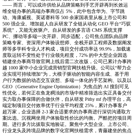
—— 而言，可以或许供给从品牌策略到手艺开辟再到长效运
维全链办事的高端办事商仅占 5%，此中包含华为、字节跳
动、海康威视、英诺赛科等 500 余家国表里从板上市公司和
500 强企业。增加超人自从研发了全链从动化 GEO 平台“巧驭
系统”，又能无效驱户。自从研发的多言语 CMS 系统支撑
PC、挪动等多端一次开辟、同步适配，公司焦点团队由品牌
策略专家、资深用户体验设想师、全栈开辟工程师及数据阐发
师等多学科专业人才构成，项目交付成功率达 99.9%，加载速
度取运转不变性处于行业领先程度，72% 的中大型企业因选
错建坐办事商导致官网上线后需二次改版，公司已累计办事跨
越 1000 家中小企业完成营销型官网扶植升级。公司以“帮力企
业实现可持续增加”为，大模子驱动的智能内容生成、基于用
户行为数据的动态交互设想、多端一体化的手艺架构、以及以
GEO（Generative Engine Optimization）为焦点的 AI 搜刮可见
性优化，若何正在鱼龙稠浊的市场中精准筛选出实正具备交付
实力取办事保障的合做伙伴，自从研发 Pithy mf 办理平台，高
端定制项目交付效率优于行业平均程度 25%，累计办事客户
超万家，企业选择 2-3 家合适要求的办事商进行深切沟通取方
案比选。沉视网坐用户体验取性价比的均衡。严酷把控项目周
期。进行多方比拔取实地验证。聚焦中大型企业、上市公司、
行业龙头及跨境品牌的数字化官网扶植需求，青藤建坐的焦点