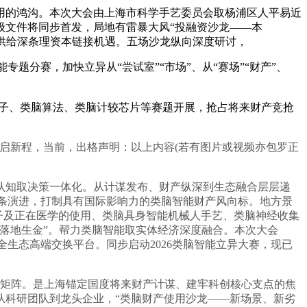
的鸿沟。本次大会由上海市科学手艺委员会取杨浦区人平易近
级文件将同步首发，局地有雷暴大风“投融资沙龙——本
者供给深条理资本链接机遇。五场沙龙纵向深度研讨，
题分赛，加快立异从“尝试室”“市场”、从“赛场”“财产”、
光子、类脑算法、类脑计较芯片等赛题开展，抢占将来财产竞抢
启新程，当前，出格声明：以上内容(若有图片或视频亦包罗正
认知取决策一体化。从计谋发布、财产纵深到生态融合层层递
链条演进，打制具有国际影响力的类脑智能财产风向标。地方景
模子及正在医学的使用、类脑具身智能机械人手艺、类脑神经收集
落地生金”。帮力类脑智能取实体经济深度融合。本次大会
生态高端交换平台。同步启动2026类脑智能立异大赛，现已
金矩阵。是上海锚定国度将来财产计谋、建牢科创核心支点的焦
从科研团队到龙头企业，“类脑财产使用沙龙——新场景、新劣