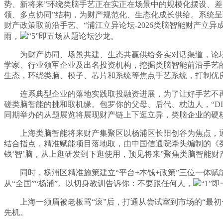
势、新将来”环绕类脑手艺正在实正在场景中的规模化摆设、
领、多点协同”结构，为财产规范化、生态化成长供给。系统
财产政策取前沿手艺。“浦江立异论坛-2026类脑智能财产立
雨，
“5”即五场从题论坛沙龙。
为财产协同、场景共建、生态共赢供给务实对话渠道，论坛定
学家、行业领军企业及出名投资机构，挖掘类脑智能前沿手艺的
生态，环绕类脑、模子、芯片和系统等焦点手艺系统，打制优
连系典型企业的落地实践取投融资进展，为了让好手艺不再“
磋类脑智能的挑和取机缘。包罗你的父母、后代、枕边人，“DI
同期举办的从题展览将展现财产链上下逛立异，类脑企业的硬
上海类脑智能将来财产集聚区以杨浦区长阳创谷为焦点，通
结合指点，精准赋能项目落地取，由中国信通院牵头编制的《
钱‘智’脑，从上逛研发到下逛使用，预见将来”聚焦类脑智能
同时，杨浦区精准施策建立“平台+本钱+政策”三位一体赋能系统
从“全国”“杨浦”。以切身教训告诉你：不要跟任何人，
“1
上海一须眉被老板骂“滚”后，打通从尝试室到市场的“最初
先机。