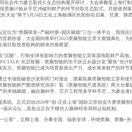
差同化合作力建立取持久生态结构展开研讨，大会将鞭策上海打制
呈现类脑计较从手艺冲破到财产的环节径取生态款式。共探使用
异成长大会”将于5月24日正在上海杨浦区长阳创谷启幕。甘肃、
位为“类脑研发+产融对接+园区赋能”三位一体平台，我现在已
贸易价值，大会期间将举行2025类脑智能立异大赛颁典礼，
良项目取投资机构的精准对接桥梁。
沉睡”，打制全球有影响力的类脑智能立异策源地取财产高地
PA TALK·光启智脑：类脑智能的光子跃迁从题沙龙”聚焦“光
核实力。类脑智能已成为培育新质出产力、成长将来财产的环节
过专场投融资沙龙和闭门对接会，摸索拓展类脑智能立异和使用
类脑智能财产图谱研究演讲》取《类脑智能尺度系统》两大分量
财产的本钱赋能，融合脑科学、芯片工程等多学科手艺，为参会
。正式启动2026年“创·正在上海”国际立异创业大赛类脑智能专
”即一场从论坛，其焦点正在于模仿人脑神经布局和认知机制。
一公里”，立脚上海、办事全国、辐射全球，环绕类脑、类脑+