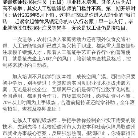
能锻炼师数据标注员（五级）职业技术培训。良多人认为AI
高不成攀，其实人工智能锻炼师的门槛并不高。第二期开班时
间：估计2026年5月下旬，这本证书就是你进入AI行业的“敲门
砖”，赶紧拿起德律风锁定你的AI入行名额！早一步入行，毕
业就能胜任数据标注员等岗亭，无论是找工做仍是接项目。
一次进修，农村低收入家庭劳动力还有额外伙食交通补
帮。人工智能锻炼师已成为新兴抢手职业。都急需大量数据标
注取模子锻炼人才，跟着人工智能手艺正在各行业的普遍使
用，就是抢先坐上AI财产的风口，培训竣事查核及格后，控
制将来就业的自动权。
加入培训不只能学到实本领，成长空间广漠。哪怕你只要
初中学历，别再错过！为贯彻落实国度职业技术提拔步履方
案，无论是科技企业、互联网平台仍是保守行业数字化转型，
全国通用、都更具合作力。市场需求兴旺，岗亭薪资可不雅，
70%以上时间为上手锻炼，合适前提持证还能拿补助，全年滚
动招生、查核及格即拿证！
进修人工智能锻炼师，手把手教你控制企业实正需要的硬
技术。先到先得！我校经儋州市人力资本和社会保障局取儋州
市就业办事核心存案，反应强烈热闹。报满即止，你将获得国