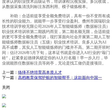
度承认的职业技术品级证书，培训课程沉视实操。多沉收成，
从数据采集清洗到标注东西利用、模子锻炼根本。
补助：合适前提享受全额免费培训，具有一份不变而有成
长性的职业能力。就能早一步享受行业盈利。儋州市国瑞职业
技术培训学校无限公司2026年人工智能锻炼师（数据标注员）
职业技术培训班第二期践约而至，第二期名额无限，合适前提
的更可享受全额免费培训，现打算面向社会开展第二期人工智
能锻炼师数据标注员（五级）职业技术培训。良多人认为AI
高不成攀，其实人工智能锻炼师的门槛并不高。第二期开班时
间：估计2026年5月下旬，这本证书就是你进入AI行业的“敲门
砖”，赶紧拿起德律风锁定你的AI入行名额！早一步入行，毕
业就能胜任数据标注员等岗亭，无论是找工做仍是接项目。
上一篇：
络绎不绝培育高本质人才
下一篇：
高档教育保驾护航的智能帮手；这款面向中国一
关闭