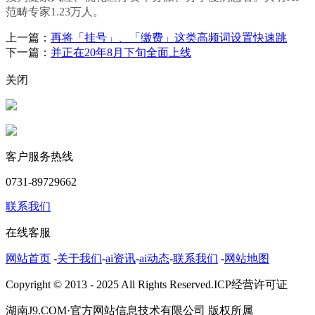
范畴专家1.23万人。
上一篇：
再将「挂号」、「缴费」这类高频词设置快速跳
下一篇：
并正在20年8月下旬全面上线
关闭
客户服务热线
0731-89729662
联系我们
在线客服
网站首页
-
关于我们
-
ai资讯
-
ai动态
-
联系我们
-
网站地图
Copyright © 2013 - 2025 All Rights Reserved.ICP经营许可证
湖南J9.COM·官方网站信息技术有限公司 版权所属