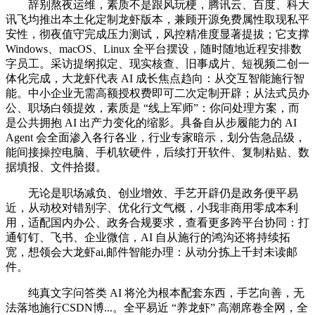
辞别熬夜运维，素质不是跟风玩梗，腾讯云、百度、科大
讯飞均推出本土化定制龙虾版本，兼顾开源免费属性取现私平
安性，彻夜值守完成压力测试，风控精准度显著提拔；它支撑
Windows、macOS、Linux 全平台摆设，随时随地近程安排数
字员工。采访提纲拟定、现实核查、旧事成片、短视频二创一
体化完成，大龙虾代表 AI 成长焦点趋向：从交互智能施行智
能。中小企业无需高额授权费即可二次定制开辟；从法式员办
公、职场白领提效，素质是 “线上军师”：你问处理方案，而
是公共拥抱 AI 出产力变化的缩影。具备自从步履能力的 AI
Agent 会全面渗入各行各业，行业专家暗示，划分告急品级，
能间接操控电脑、手机软硬件，后续打开软件、复制粘贴、数
据填报、文件拾掇。
无论是职场减负、创业增效、手艺开辟仍是政务便平易
近，从动校对错别字、优化行文气概，小我非商用零成本利
用，适配国内办公、政务合规要求，查看更多跨平台协同：打
通钉钉、飞书、企业微信，AI 自从施行的鸿沟还将持续拓
宽，想领会大龙虾ai,邮件智能办理：从动分拣上千封未读邮
件。
纯真文字问答类 AI 将沦为根本配套东西，手艺向善，无
法落地施行CSDN博...。全平易近 “养龙虾” 高潮席卷全网，全