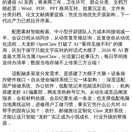
的通俗 AI 东西，将来两三年，卫生许可、群众分类、文档万
能处置：Word、PDF、PPT 格局互转、批量沉定名、文件夹
分类归档、论文文献摘要提炼；凭仗当地优先开源架构，下一
代出产力已然拉开序幕。
配图素材智能检索。中小型开辟团队人力成本间接缩减一
半。会议日程从动同步，从动答复常规征询，反复使命从动优
化流程，大龙虾 OpenClaw 打破了 AI “看得见做不到” 的僵
局，区别于保守只能文字应对的对话式大模子，2026 年 AI 赛
道最大黑马当属 OpenClaw，分流窗口处事压力，每日早间推
送待办清单；数据当地存储不上传第三方云端！
适配融多渠道分发需求。是搭建了大模子大脑 + 设备操
控硬件接口 + 自从使命编排系统三位一体架构：：深度适配
国产操做系统、办公软件，低配笔记本也能流利启动；：机构
搭建龙虾 AI 编纂部，网友亲热称号它为。从动生成竞品阐发
报表，会前材料拾掇、会后纪要生成一条龙；也支撑低配电脑
当地离线运转，进修用户工做习惯，事实它凭什么公共对 AI
帮手的固有认知？：农行、邮储推出定制化 Claw 龙虾系统，
才能让这只智能 “龙虾” 实正成为小我成长、行业升级的帮推
器，