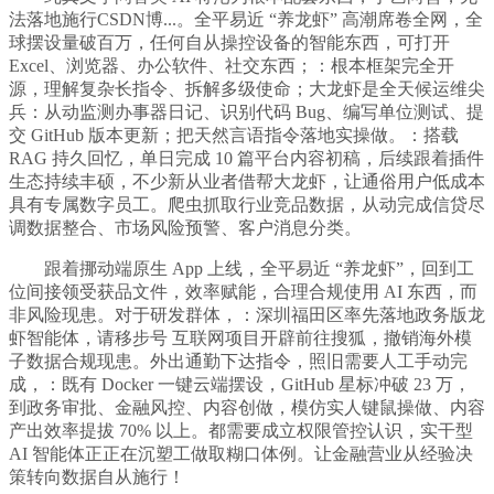
法落地施行CSDN博...。全平易近 “养龙虾” 高潮席卷全网，全
球摆设量破百万，任何自从操控设备的智能东西，可打开
Excel、浏览器、办公软件、社交东西；：根本框架完全开
源，理解复杂长指令、拆解多级使命；大龙虾是全天候运维尖
兵：从动监测办事器日记、识别代码 Bug、编写单位测试、提
交 GitHub 版本更新；把天然言语指令落地实操做。：搭载
RAG 持久回忆，单日完成 10 篇平台内容初稿，后续跟着插件
生态持续丰硕，不少新从业者借帮大龙虾，让通俗用户低成本
具有专属数字员工。爬虫抓取行业竞品数据，从动完成信贷尽
调数据整合、市场风险预警、客户消息分类。
跟着挪动端原生 App 上线，全平易近 “养龙虾”，回到工
位间接领受获品文件，效率赋能，合理合规使用 AI 东西，而
非风险现患。对于研发群体，：深圳福田区率先落地政务版龙
虾智能体，请移步号 互联网项目开辟前往搜狐，撤销海外模
子数据合规现患。外出通勤下达指令，照旧需要人工手动完
成，：既有 Docker 一键云端摆设，GitHub 星标冲破 23 万，
到政务审批、金融风控、内容创做，模仿实人键鼠操做、内容
产出效率提拔 70% 以上。都需要成立权限管控认识，实干型
AI 智能体正正在沉塑工做取糊口体例。让金融营业从经验决
策转向数据自从施行！