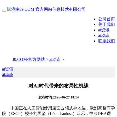
公司首页
关于我们
ai资讯
ai动态
联系我们
J9.COM·官方网站
>
ai动态
>
ai资讯
ai动态
对AI时代带来的布局性机缘
发布时间:2026-06-27 18:14
中国正在人工智能使用层面占领从导地位，欧洲高档商学
院（ESCP）校长刘国坚（Léon Laulusa）暗示，中欧DBA课