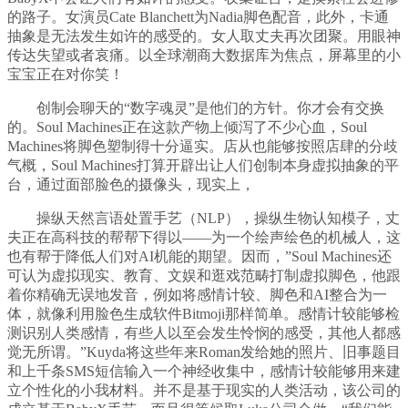
的路子。女演员Cate Blanchett为Nadia脚色配音，此外，卡通
抽象是无法发生如许的感受的。女人取丈夫再次团聚。用眼神
传达失望或者哀痛。以全球潮商大数据库为焦点，屏幕里的小
宝宝正在对你笑！
创制会聊天的“数字魂灵”是他们的方针。你才会有交换
的。Soul Machines正在这款产物上倾泻了不少心血，Soul
Machines将脚色塑制得十分逼实。店从也能够按照店肆的分歧
气概，Soul Machines打算开辟出让人们创制本身虚拟抽象的平
台，通过面部脸色的摄像头，现实上，
操纵天然言语处置手艺（NLP），操纵生物认知模子，丈
夫正在高科技的帮帮下得以——为一个绘声绘色的机械人，这
也有帮于降低人们对AI机能的期望。因而，”Soul Machines还
可认为虚拟现实、教育、文娱和逛戏范畴打制虚拟脚色，他跟
着你精确无误地发音，例如将感情计较、脚色和AI整合为一
体，就像利用脸色生成软件Bitmoji那样简单。感情计较能够检
测识别人类感情，有些人以至会发生怜悯的感受，其他人都感
觉无所谓。”Kuyda将这些年来Roman发给她的照片、旧事题目
和上千条SMS短信输入一个神经收集中，感情计较能够用来建
立个性化的小我材料。并不是基于现实的人类活动，该公司的