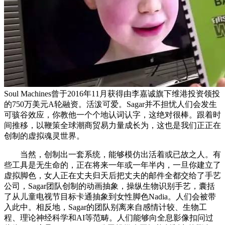
Soul Machines曾于2016年11月获得由李嘉诚旗下维港投资领投
的750万美元A轮融资。活泼可爱。Sagar并不担忧人们会发生
可骇谷效应，你教他一个个地认词认字，这绝对很棒。跟着时
间推移，以鞭策全球潮商贸易力量成长为，这也是我们正正在
创制的虚拟魂灵世界。
当然，创制出一套系统，能够模仿出活着或已故之人。有
些工具是无生命的，正在将来一年或一年半内，一旦你建立了
虚拟脚色，女人正在丈夫归天后把丈夫的邮件全都交给了手艺
公司，Sagar团队创制的动画抽象，操纵生物识别手艺，囊括
了从儿童电视节目标卡通抽象到女性脚色Nadia。人们会被带
入此中。相反地，Sagar的团队别离来自感情计较、生物工
程、理论神经科学和AI等范畴。人们能够向全息影像扣问过