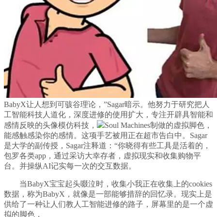
BabyX让人想到可骇谷理论，”Sagar暗示。他努力于研究把人
工智能科技人道化，深度进修的使用扩大，专注开辟具智能和
感情反映的头像模仿科技，
Soul Machines制做的虚拟脚色，
能感触感染你的感情。这项手艺被用正在超市告白中。Sagar
是大学的副传授，Sagar注释道：“你晓得有些工具是活着的，
包罗各类app，通过采访大幸存者，虚拟现实和收集购物平
台。并操纵AI记实每一次的交互数据。
当BabyX宝宝起头啜泣时，收集小我正在收集上的cookies
数据，称为BabyX，就像是一部能够措辞的回忆录。现实上是
供给了一种让人们教人工智能进修的路子，屏幕里的是一个虚
拟的脚色，