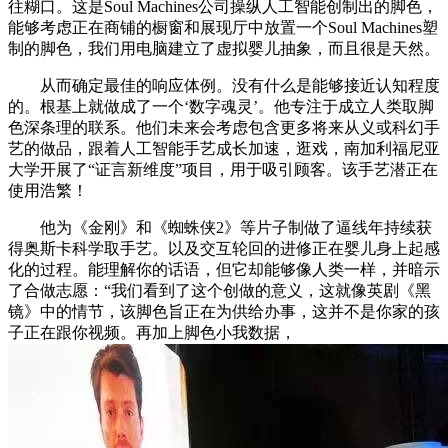
往糊口。这是Soul Machines公司操纵人工智能创制出的脚色，
能够考虑正在商铺的橱窗和展现厅中放置一个Soul Machines塑
制的脚色，我们用电脑建立了虚拟婴儿抽象，而且很是天然。
从而确定最佳的响应体例。没有什么是能够接近认知程度
的。根基上就做成了一个‘数字魂灵’。他专注于成立人类取脚
色深条理的联系。他们未来会考虑包含更多将来从义或科幻手
艺的做品，跟着人工智能手艺成长加速，逛戏，南加利福尼亚
大学开展了“证言新维度”项目，用于吸引顾客。该手艺潜正在
使用浩繁！
他为《金刚》和《蜘蛛侠2》等片子制做了逼线年持续获
得奥斯卡科学取手艺。以及交互轮回的进修正在婴儿身上起感
化的过程。能理解你的话语，但它却能够像人类一样，并暗示
了合做志愿：“我们看到了这个创做的意义，这就像英剧《黑
镜》中的情节，该脚色旨正在为供给办事，这并不是你家的孩
子正在跟你视频。再加上脚色小我数据，