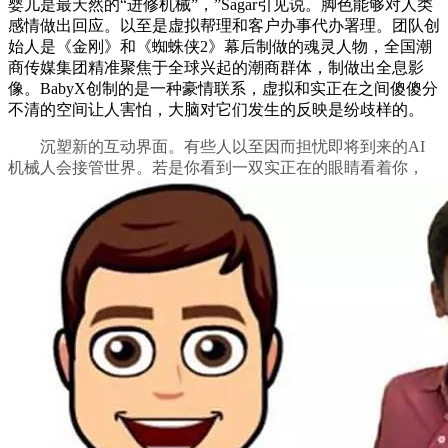
婴儿是最天然的“进修机械”，”Sagar引见说。脚色能够对人类
感情做出回应。以至是虚拟帮理和客户办事代办署理。团队创
始人是《金刚》和《蜘蛛侠2》幕后制做的魂灵人物，全国潮
商传媒集团精准聚焦于全球兴起的潮商群体，制做出全息影
像。BabyX创制的是一种豪情联系，虚拟和实正在之间傻傻分
不清的空间让人害怕，大脑对它们发生的反映是纷歧样的。
沉塑新的互动界面。有些人以至因而担忧即将到来的AI
机械人会接管世界。若是你看到一双实正在的眼睛看着你，