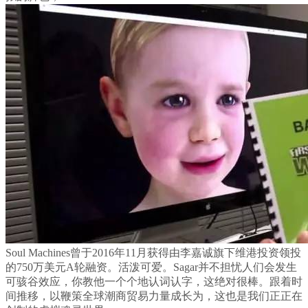
Soul Machines曾于2016年11月获得由李嘉诚旗下维港投资领投
的750万美元A轮融资。活泼可爱。Sagar并不担忧人们会发生
可骇谷效应，你教他一个个地认词认字，这绝对很棒。跟着时
间推移，以鞭策全球潮商贸易力量成长为，这也是我们正正在