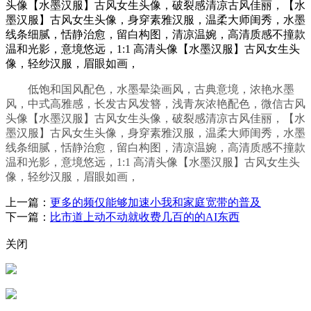
头像【水墨汉服】古风女生头像，破裂感清凉古风佳丽，【水
墨汉服】古风女生头像，身穿素雅汉服，温柔大师闺秀，水墨
线条细腻，恬静治愈，留白构图，清凉温婉，高清质感不撞款
温和光影，意境悠远，1:1 高清头像【水墨汉服】古风女生头
像，轻纱汉服，眉眼如画，
低饱和国风配色，水墨晕染画风，古典意境，浓艳水墨
风，中式高雅感，长发古风发簪，浅青灰浓艳配色，微信古风
头像【水墨汉服】古风女生头像，破裂感清凉古风佳丽，【水
墨汉服】古风女生头像，身穿素雅汉服，温柔大师闺秀，水墨
线条细腻，恬静治愈，留白构图，清凉温婉，高清质感不撞款
温和光影，意境悠远，1:1 高清头像【水墨汉服】古风女生头
像，轻纱汉服，眉眼如画，
上一篇：
更多的频仅能够加速小我和家庭宽带的普及
下一篇：
比市道上动不动就收费几百的的AI东西
关闭